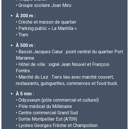
• Groupe scolaire Joan Miro
À 300 m :
• Crèche et maison de quartier
• Parking public « La Mantilla »
• Tram
À 500 m :
• Bassin Jacques Cœur : point central du quartier Port
Marianne.
• Hôtel de ville : signé Jean Nouvel et François
Fontès.
• Marché du Lez : Tiers lieu avec marché couvert,
restaurants, guinguettes, commerces et food truck.
À 5 min :
• O
dysseum (pôle commercial et culturel)
• Pôle médical du Millénaire
• Centre commercial Grand Sud
• Sortie Montpellier Est (A709)
• Lycées Georges Frêche et Champollion