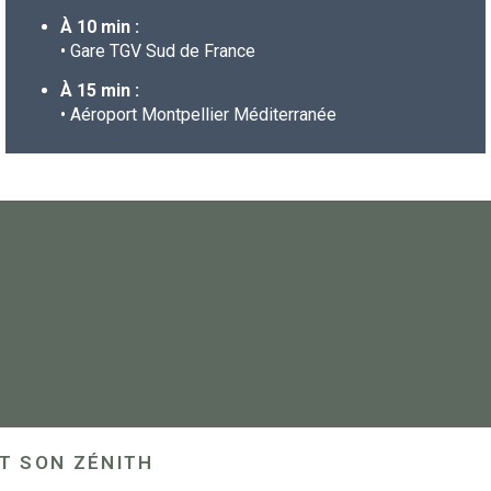
À 10 min :
• Gare TGV Sud de France
À 15 min :
• Aéroport Montpellier Méditerranée
NT SON ZÉNITH